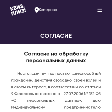
Кемерово
СОГЛАСИЕ
АРМЕНИЯ
РОССИЯ
Согласие на обработку
Ереван
Альметьевск
персональных данных
Арзамас
БЕЛАРУСЬ
Арсеньев
Брест
Настоящим я- полностью дееспособный
Астрахань
Витебск
гражданин, действуя свободно, своей волей и
Балаково
Минск
в своем интересе, в соответствии со статьей
Барнаул
9 Федерального закона от 27.07.2006 № 152 ФЗ
БОЛГАРИЯ
«О персональных данных», даю
Белогорск
София
Индивидуальному предпринимателю
Благовещенск
ВЕЛИКОБРИТАНИЯ