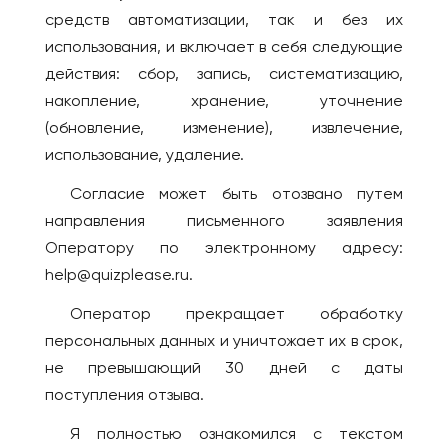
ГРУЗИЯ
Иваново
средств автоматизации, так и без их
Батуми
использования, и включает в себя следующие
Ижевск
Тбилиси
действия: сбор, запись, систематизацию,
Инта
ИЗРАИЛЬ
накопление, хранение, уточнение
Иркутск
Беэр-Шева
(обновление, изменение), извлечение,
Йошкар-Ола
использование, удаление.
Иерусалим
Казань
Израиль
Согласие может быть отозвано путем
Калининград
Кармиэль
направления письменного заявления
Калуга
Тель-Авив
Оператору по электронному адресу:
Кемерово
help@quizplease.ru.
Хайфа
Киров
ИНДОНЕЗИЯ
Оператор прекращает обработку
Коломна
персональных данных и уничтожает их в срок,
Бали
Комсомольск-на-
не превышающий 30 дней с даты
Амуре
ИСПАНИЯ
поступления отзыва.
Коряжма
Аликанте
Я полностью ознакомился с текстом
Кострома
Барселона