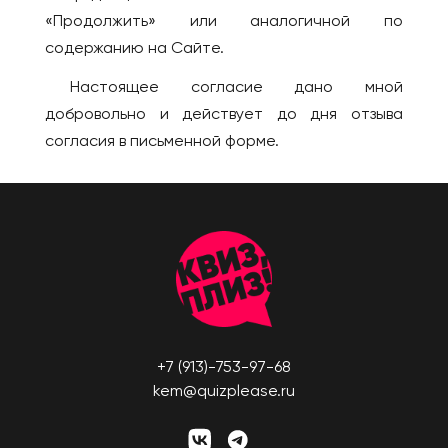
Усть-Каменогорск
«Продолжить» или аналогичной по
Новокузнецк
Шымкент
содержанию на Сайте.
Новомосковск
КАНАДА
Новороссийск
Настоящее согласие дано мной
Виннипег
Новосибирск
добровольно и действует до дня отзыва
Калгари
согласия в письменной форме.
Новый Уренгой
Монреаль
Обнинск
Оттава
Озёрск
Торонто
Октябрьский
Эдмонтон
Омск
КИПР
Орёл
Лимассол
Оренбург
Никосия
Пенза
+7 (913)-753-97-68
Пафос
Пермь
kem@quizplease.ru
Петрозаводск
КИТАЙ
Петропавловск-
Гуанчжоу