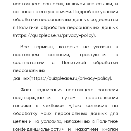
настоящего согласия, включая все ссылки, и
Котлас
Валенсия
согласен с его условиями. Подробные условия
Краснодар
Мадрид
обработки персональных данных содержатся
Красноярск
ИТАЛИЯ
в Политике обработке персональных данных
Лесосибирск
Милан
(https://quizplease.ru/privacy-policy).
Луховицы
КАЗАХСТАН
Все термины, которые не указаны в
Магадан
Актобе
настоящем согласии, трактуются в
Междуреченск
Алматы
соответствии с Политикой обработки
Моздок
персональных
Астана
Москва
данных(https://quizplease.ru/privacy-policy).
Атырау
Мурманск
Караганда
Факт подписания настоящего согласия
Набережные Челны
Павлодар
подтверждается путем проставления
Находка
галочки в чекбоксе «Даю согласие на
Семей
Нефтекамск
обработку моих персональных данных для
Тараз
Нижнекамск
целей и на условиях, изложенных в Политике
Уральск
Нижний Новгород
конфиденциальности» и нажатием кнопки