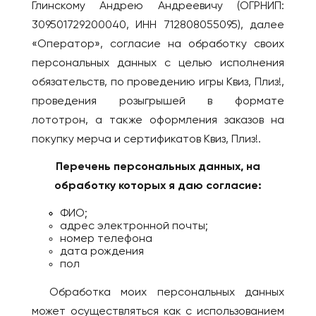
Глинскому Андрею Андреевичу (ОГРНИП:
Брянск
Лондон
309501729200040, ИНН 712808055095), далее
Великий Новгород
«Оператор», согласие на обработку своих
ВЕНГРИЯ
Владивосток
персональных данных с целью исполнения
Будапешт
Владикавказ
обязательств, по проведению игры Квиз, Плиз!,
ВЬЕТНАМ
Владимир
проведения розыгрышей в формате
Дананг
Волгоград
лототрон, а также оформления заказов на
Нячанг
Волгодонск
покупку мерча и сертификатов Квиз, Плиз!.
Волжский
ГЕРМАНИЯ
Перечень персональных данных, на
Вологда
Берлин
обработку которых я даю согласие:
Воркута
Дюссельдорф/Кёльн
ФИО;
Воронеж
Мюнхен
адрес электронной почты;
номер телефона
Горно-Алтайск
ГРЕЦИЯ
дата рождения
пол
Екатеринбург
Афины
Ессентуки
Салоники
Обработка моих персональных данных
Железногорск
может осуществляться как с использованием